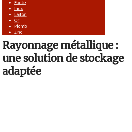
Fonte
Inox
Laiton
Or
Plomb
Zinc
Rayonnage métallique :
une solution de stockage
adaptée