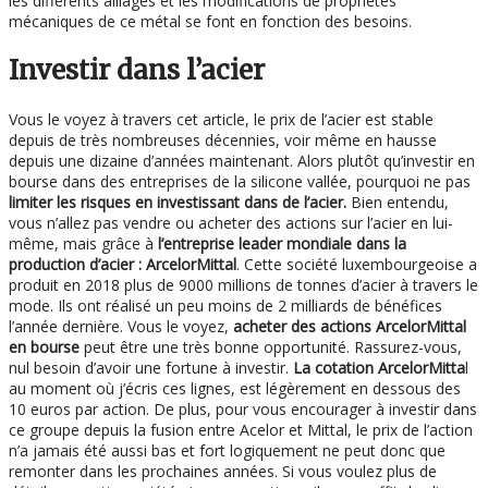
les différents alliages et les modifications de propriétés
mécaniques de ce métal se font en fonction des besoins.
Investir dans l’acier
Vous le voyez à travers cet article, le prix de l’acier est stable
depuis de très nombreuses décennies, voir même en hausse
depuis une dizaine d’années maintenant. Alors plutôt qu’investir en
bourse dans des entreprises de la silicone vallée, pourquoi ne pas
limiter les risques en investissant dans de l’acier.
Bien entendu,
vous n’allez pas vendre ou acheter des actions sur l’acier en lui-
même, mais grâce à
l’entreprise leader mondiale dans la
production d’acier : ArcelorMittal
. Cette société luxembourgeoise a
produit en 2018 plus de 9000 millions de tonnes d’acier à travers le
mode. Ils ont réalisé un peu moins de 2 milliards de bénéfices
l’année dernière. Vous le voyez,
acheter des actions ArcelorMittal
en bourse
peut être une très bonne opportunité. Rassurez-vous,
nul besoin d’avoir une fortune à investir.
La cotation ArcelorMitta
l
au moment où j’écris ces lignes, est légèrement en dessous des
10 euros par action. De plus, pour vous encourager à investir dans
ce groupe depuis la fusion entre Acelor et Mittal, le prix de l’action
n’a jamais été aussi bas et fort logiquement ne peut donc que
remonter dans les prochaines années. Si vous voulez plus de