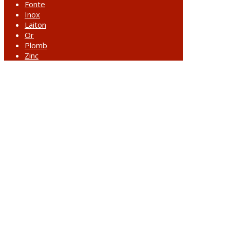
Fonte
Inox
Laiton
Or
Plomb
Zinc