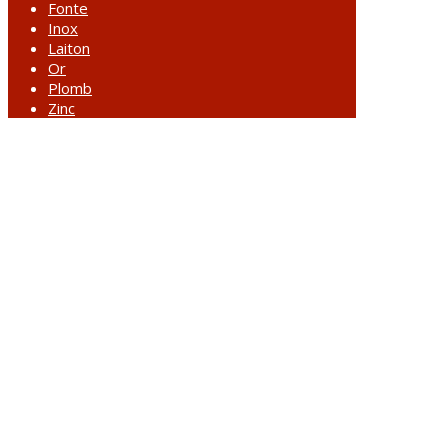
Fonte
Inox
Laiton
Or
Plomb
Zinc