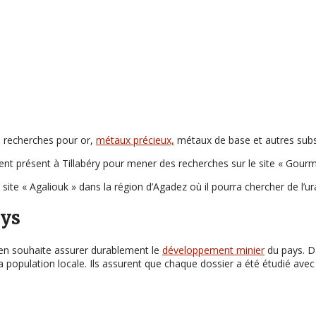
 recherches pour or,
métaux précieux,
métaux de base et autres subst
nt présent à Tillabéry pour mener des recherches sur le site « Gour
 site « Agaliouk » dans la région d’Agadez où il pourra chercher de l’
ays
en souhaite assurer durablement le
développement minier
du pays. D
a population locale. Ils assurent que chaque dossier a été étudié ave