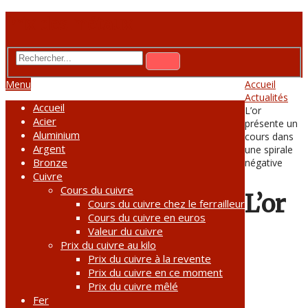
Prix des métaux
Menu
Accueil
Actualités
Accueil
L’or
Acier
présente un
Aluminium
cours dans
Argent
une spirale
Bronze
négative
Cuivre
Cours du cuivre
L’or
Cours du cuivre chez le ferrailleur
Cours du cuivre en euros
Valeur du cuivre
Prix du cuivre au kilo
Prix du cuivre à la revente
Prix du cuivre en ce moment
Prix du cuivre mêlé
Fer