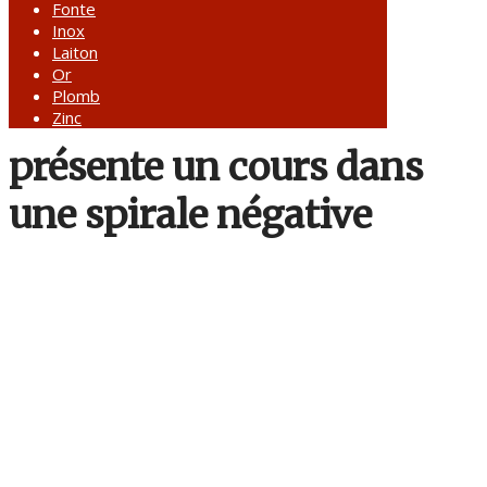
Fonte
Inox
Laiton
Or
Plomb
Zinc
présente un cours dans
une spirale négative