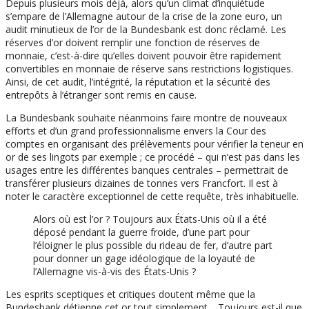
Depuis plusieurs mois déjà, alors qu’un climat d’inquiétude
s’empare de l’Allemagne autour de la crise de la zone euro, un
audit minutieux de l’or de la Bundesbank est donc réclamé. Les
réserves d’or doivent remplir une fonction de réserves de
monnaie, c’est-à-dire qu’elles doivent pouvoir être rapidement
convertibles en monnaie de réserve sans restrictions logistiques.
Ainsi, de cet audit, l’intégrité, la réputation et la sécurité des
entrepôts à l’étranger sont remis en cause.
La Bundesbank souhaite néanmoins faire montre de nouveaux
efforts et d’un grand professionnalisme envers la Cour des
comptes en organisant des prélèvements pour vérifier la teneur en
or de ses lingots par exemple ; ce procédé – qui n’est pas dans les
usages entre les différentes banques centrales – permettrait de
transférer plusieurs dizaines de tonnes vers Francfort. Il est à
noter le caractère exceptionnel de cette requête, très inhabituelle.
Alors où est l’or ? Toujours aux États-Unis où il a été
déposé pendant la guerre froide, d’une part pour
l’éloigner le plus possible du rideau de fer, d’autre part
pour donner un gage idéologique de la loyauté de
l’Allemagne vis-à-vis des États-Unis ?
Les esprits sceptiques et critiques doutent même que la
Bundesbank détienne cet or tout simplement… Toujours est-il que