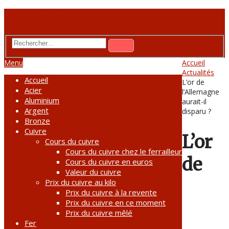
Prix des métaux
Menu
Accueil
Actualités
Accueil
L’or de
Acier
l’Allemagne
Aluminium
aurait-il
Argent
disparu ?
Bronze
Cuivre
L’or
Cours du cuivre
Cours du cuivre chez le ferrailleur
de
Cours du cuivre en euros
Valeur du cuivre
Prix du cuivre au kilo
Prix du cuivre à la revente
Prix du cuivre en ce moment
Prix du cuivre mêlé
Fer