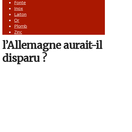
Fonte
Inox
Laiton
Or
Plomb
Zinc
l’Allemagne aurait-il
disparu ?