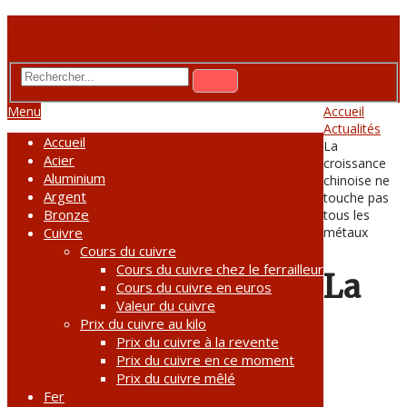
Prix des métaux
Menu
Accueil
Actualités
Accueil
La
Acier
croissance
Aluminium
chinoise ne
Argent
touche pas
Bronze
tous les
Cuivre
métaux
Cours du cuivre
Cours du cuivre chez le ferrailleur
La
Cours du cuivre en euros
Valeur du cuivre
Prix du cuivre au kilo
Prix du cuivre à la revente
Prix du cuivre en ce moment
Prix du cuivre mêlé
Fer