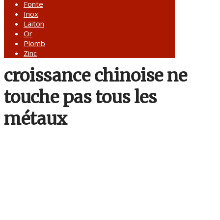
Fonte
Inox
Laiton
Or
Plomb
Zinc
croissance chinoise ne
touche pas tous les
métaux