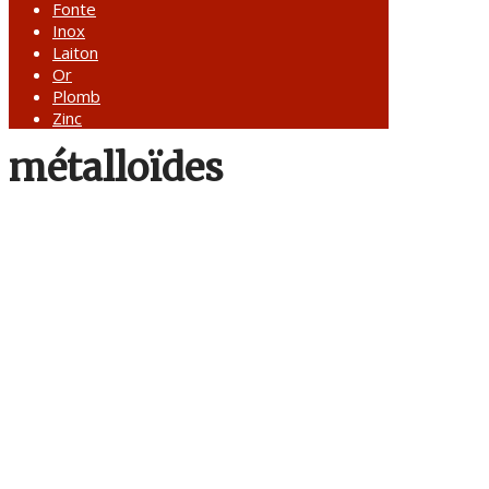
Fonte
Inox
Laiton
Or
Plomb
Zinc
métalloïdes