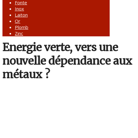
Fonte
Inox
Laiton
Or
Plomb
Zinc
Energie verte, vers une
nouvelle dépendance aux
métaux ?