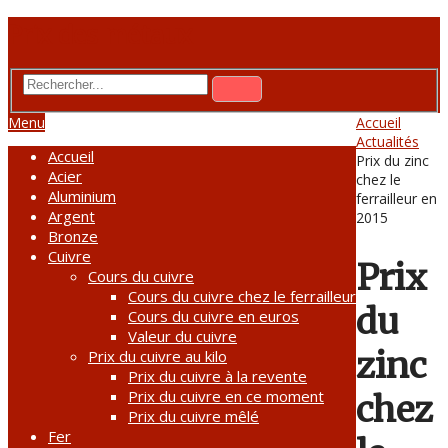
Prix des métaux
Menu
Accueil
Actualités
Accueil
Prix du zinc
Acier
chez le
Aluminium
ferrailleur en
Argent
2015
Bronze
Cuivre
Prix
Cours du cuivre
Cours du cuivre chez le ferrailleur
du
Cours du cuivre en euros
Valeur du cuivre
zinc
Prix du cuivre au kilo
Prix du cuivre à la revente
Prix du cuivre en ce moment
chez
Prix du cuivre mêlé
Fer