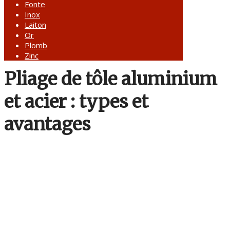
Fonte
Inox
Laiton
Or
Plomb
Zinc
Pliage de tôle aluminium
et acier : types et
avantages